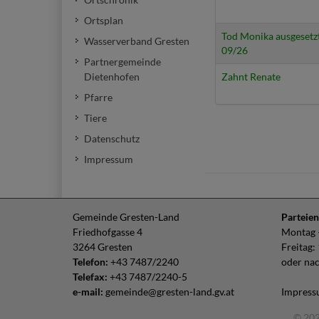
Ortsplan
Tod Monika ausgesetzt
Wasserverband Gresten
09/26
Partnergemeinde
Dietenhofen
Zahnt Renate
Pfarre
Tiere
Datenschutz
Impressum
Gemeinde Gresten-Land
Parteien
Friedhofgasse 4
Montag –
3264 Gresten
Freitag:
Telefon:
+43 7487/2240
oder na
Telefax:
+43 7487/2240-5
e-mail:
gemeinde@gresten-land.gv.at
Impres
© 202