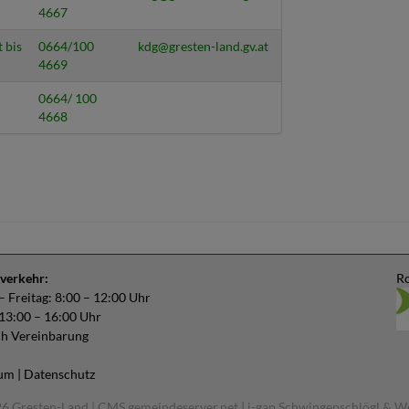
4667
 bis
0664/100
kdg@gresten-land.gv.at
4669
0664/ 100
4668
verkehr:
Ro
 Freitag: 8:00 – 12:00 Uhr
 13:00 – 16:00 Uhr
ch Vereinbarung
sum
|
Datenschutz
6 Gresten-Land |
CMS gemeindeserver.net
|
i-gap Schwingenschlögl & W