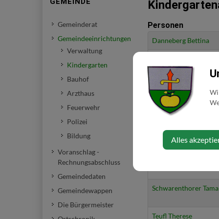
GEMEINDE
Kindergarten
Gemeinderat
Personen
Gemeindeeinrichtungen
Danneberg Bettina
Verwaltung
Großberger Isabella
Kindergarten
U
Bauhof
Heigl Eva
Wi
Arzthaus
Web
Hirtenlehner Sabine
Feuerwehr
Polizei
Plank Emelie
Bildung
Alles akzeptie
Voranschlag -
Schadenhofer Veroni
Rechnungsabschluss
Gemeindedaten
Schwarenthorer Tama
Gemeindewappen
Die Bürgermeister
Teufl Therese
Ortschronik