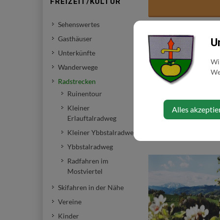
FREIZEIT/KULTUR
Sehenswertes
Gasthäuser
U
Unterkünfte
Wi
Wanderwege
Web
Radstrecken
Ruinentour
Kleiner
Alles akzeptie
Erlauftalradweg
Ruinentour
Kleiner Ybbstalradweg
Ybbstalradweg
Radfahren im
Mostviertel
Skifahren in der Nähe
Vereine
Kinder