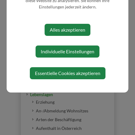
diese Website zu analysieren. Sie können Ihre
Einstellungen jederzeit ändern.
Abgaben/Gebühren
Bauen/Wohnen
Förderungen
Alles akzeptieren
Bekanntgabe-Wasserzählerstand
Trinkwasseruntersuchungen
Formulare
Individuelle Einstellungen
Fundamt
Müll- und Abfallbeseitigung
Essentielle Cookies akzeptieren
Sprechstunden Notarin
Gesundheit
Lebenslagen
Erziehung
An-/Abmeldung Wohnsitzes
Arten der Beschäftigung
Aufenthalt in Österreich