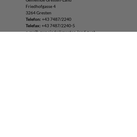
Friedhofgasse 4
3264 Gresten
Telefon:
+43 7487/2240
Telefax:
+43 7487/2240-5
e-mail:
gemeinde@gresten-land.gv.at
Parteienverkehr:
Montag – Freitag: 8:00 – 12:00 Uhr
Freitag: 13:00 – 16:00 Uhr
oder nach Vereinbarung
Impressum
|
Datenschutz
Routenplaner:
Folgen Sie uns:
© 2026 Gresten-Land |
CMS
gemeindeserver.net
|
i-gap Schwingenschlögl &
Welser OG