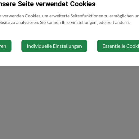
nsere Seite verwendet Cookies
m Thema
r verwenden Cookies, um erweiterte Seitenfunktionen zu ermöglichen und
site zu analysieren. Sie können Ihre Einstellungen jederzeit ändern.
ren
Individuelle Einstellungen
Essentielle Cook
g:
12.01.2026
twortlich:
oesterreich.gv.at-Redaktion