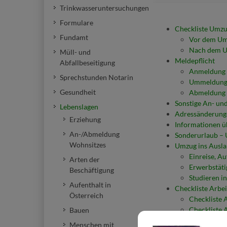
Trinkwasseruntersuchungen
Formulare
Checkliste Umz
Fundamt
Vor dem Um
Nach dem U
Müll- und
Meldepflicht
Abfallbeseitigung
Anmeldung 
Sprechstunden Notarin
Ummeldung 
Gesundheit
Abmeldung 
Sonstige An- u
Lebenslagen
Adressänderung
Erziehung
Informationen 
An-/Abmeldung
Sonderurlaub – 
Wohnsitzes
Umzug ins Ausl
Einreise, A
Arten der
Erwerbstäti
Beschäftigung
Studieren i
Aufenthalt in
Checkliste Arbe
Österreich
Checkliste 
Checkliste 
Bauen
Menschen mit