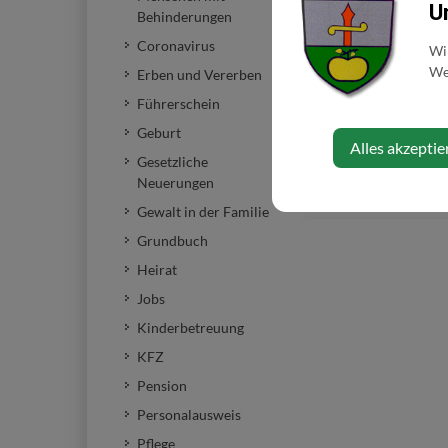
U
Behinderungen
Formulare
zu diese
Coronavirus
Wi
Web
Erben und Vererben
Führerschein
Geburt
Alles akzeptie
Letzte Aktualisierun
Gesetzliche
Für den Inhalt veran
Neuerungen
Gewalt in der Familie
Grundbuch
Heirat
Jobs
Kinderbetreuung
KFZ
Pension
Personalausweis
Pflege