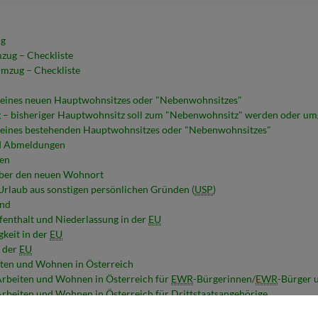
ug
zug – Checkliste
mzug – Checkliste
eines neuen Hauptwohnsitzes oder "Nebenwohnsitzes"
– bisheriger Hauptwohnsitz soll zum "Nebenwohnsitz" werden oder um
eines bestehenden Hauptwohnsitzes oder "Nebenwohnsitzes"
nd Abmeldungen
en
über den neuen Wohnort
Urlaub aus sonstigen persönlichen Gründen (
USP
)
and
ufenthalt und Niederlassung in der
EU
gkeit in der
EU
n der
EU
iten und Wohnen in Österreich
Arbeiten und Wohnen in Österreich für
EWR
-Bürgerinnen/
EWR
-Bürger 
Arbeiten und Wohnen in Österreich für Drittstaatsangehörige