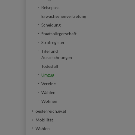
Reisepass
Erwachsenenvertretung
Scheidung
Staatsbürgerschaft
Strafregister
Titel und
Auszeichnungen
Todesfall
Umzug
Vereine
Wahlen
Wohnen
oesterreich.gv.at
Mobilität
Wahlen