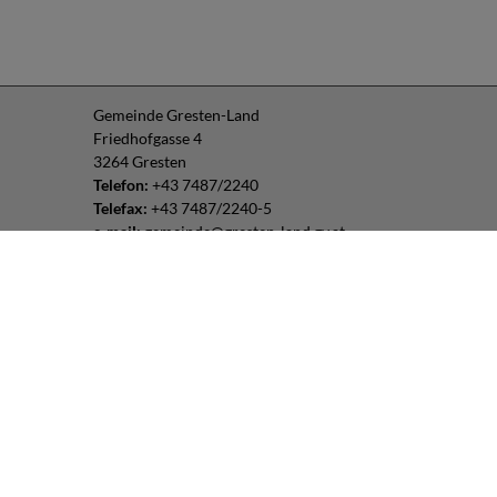
Gemeinde Gresten-Land
Friedhofgasse 4
3264 Gresten
Telefon:
+43 7487/2240
Telefax:
+43 7487/2240-5
e-mail:
gemeinde@gresten-land.gv.at
Parteienverkehr:
Montag – Freitag: 8:00 – 12:00 Uhr
Freitag: 13:00 – 16:00 Uhr
oder nach Vereinbarung
Impressum
|
Datenschutz
Routenplaner:
Folgen Sie uns: