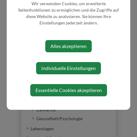
Wir verwenden Cookies, um erweiterte
Fundamt
Seitenfunktionen zu ermöglichen und die Zugriffe auf
Müll- und Abfallbeseitigung
diese Website zu analysieren. Sie können Ihre
Sprechstunden Notarin
Einstellungen jederzeit ändern.
Gesundheit
Ärzte- und Apothekendienst
Alles akzeptieren
Arztsuche
Apotheken
Christophorus 15
Individuelle Einstellungen
Pflegebetten
Info 24 h Betreuung
Essentielle Cookies akzeptieren
Mutterberatung
Wochenenddienste
Zahnärzte
Gesundheit/Psychologie
Lebenslagen