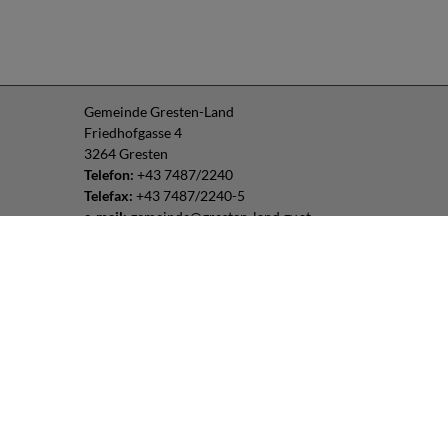
Gemeinde Gresten-Land
Friedhofgasse 4
3264 Gresten
Telefon:
+43 7487/2240
Telefax:
+43 7487/2240-5
e-mail:
gemeinde@gresten-land.gv.at
Parteienverkehr:
Montag – Freitag: 8:00 – 12:00 Uhr
Freitag: 13:00 – 16:00 Uhr
oder nach Vereinbarung
Impressum
|
Datenschutz
Routenplaner:
Folgen Sie uns: