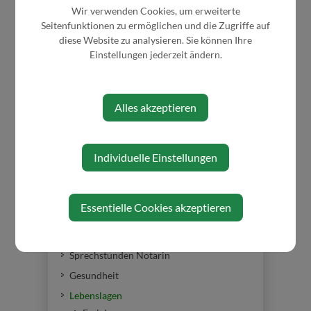
Wir verwenden Cookies, um erweiterte
Seitenfunktionen zu ermöglichen und die Zugriffe auf
diese Website zu analysieren. Sie können Ihre
Einstellungen jederzeit ändern.
BÜRGERSERVICE
Abgaben/Gebühren
Alles akzeptieren
Bauen/Wohnen
Förderungen
Bekanntgabe-Wasserzählerstand
Individuelle Einstellungen
Trinkwasseruntersuchungen
Formulare
Essentielle Cookies akzeptieren
Fundamt
Müll- und Abfallbeseitigung
Sprechstunden Notarin
Gesundheit
Lebenslagen