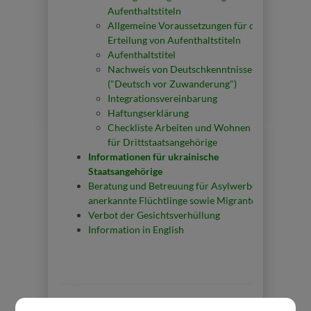
Aufenthaltstiteln
Allgemeine Voraussetzungen für die
Erteilung von Aufenthaltstiteln
Aufenthaltstitel
Nachweis von Deutschkenntnissen
("Deutsch vor Zuwanderung")
Integrationsvereinbarung
Haftungserklärung
Checkliste Arbeiten und Wohnen
für Drittstaatsangehörige
Informationen für ukrainische
Staatsangehörige
Beratung und Betreuung für Asylwerber,
anerkannte Flüchtlinge sowie Migranten
Verbot der Gesichtsverhüllung
Information in English