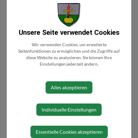
Letzte Aktualisierung:
24.07.2024
Für den Inhalt verantwortlich:
oesterreich.gv.at-Redaktion
Unsere Seite verwendet Cookies
Wir verwenden Cookies, um erweiterte
Seitenfunktionen zu ermöglichen und die Zugriffe auf
diese Website zu analysieren. Sie können Ihre
Einstellungen jederzeit ändern.
Alles akzeptieren
BÜRGERSERVICE
Individuelle Einstellungen
Abgaben/Gebühren
Bauen/Wohnen
Essentielle Cookies akzeptieren