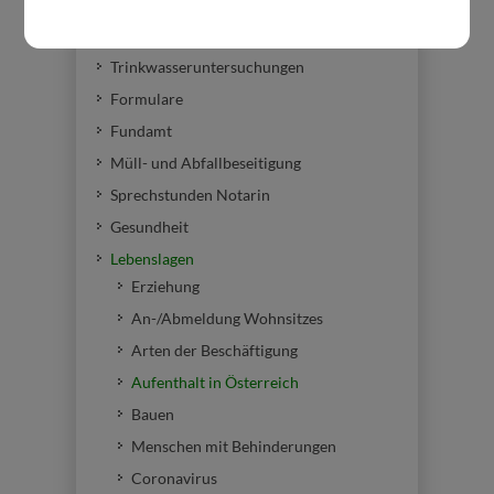
Förderungen
Bekanntgabe-Wasserzählerstand
Trinkwasseruntersuchungen
Formulare
Fundamt
Müll- und Abfallbeseitigung
Sprechstunden Notarin
Gesundheit
Lebenslagen
Erziehung
An-/Abmeldung Wohnsitzes
Arten der Beschäftigung
Aufenthalt in Österreich
Bauen
Menschen mit Behinderungen
Coronavirus