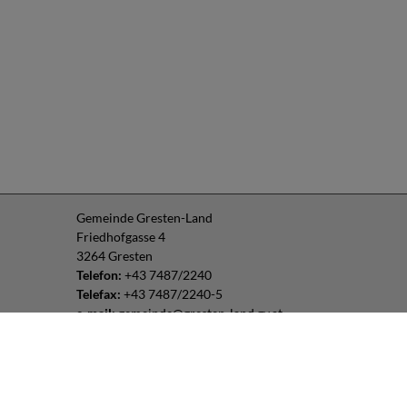
Gemeinde Gresten-Land
Friedhofgasse 4
3264 Gresten
Telefon:
+43 7487/2240
Telefax:
+43 7487/2240-5
e-mail:
gemeinde@gresten-land.gv.at
Parteienverkehr:
Montag – Freitag: 8:00 – 12:00 Uhr
Freitag: 13:00 – 16:00 Uhr
oder nach Vereinbarung