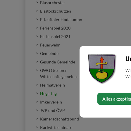
Blasorchester
Eisstockschützen
Erlauftaler Hodalumpn
Ferienspiel 2020
Ferienspiel 2021
Feuerwehr
Gemeinde
U
Gesunde Gemeinde
Wi
GWG Grestner
Web
Wirtschaftsgemeinschaft
Heimatverein
Hegering
Alles akzeptie
Imkerverein
JVP und ÖVP
Kameradschaftsbund
Karlwirtseminare