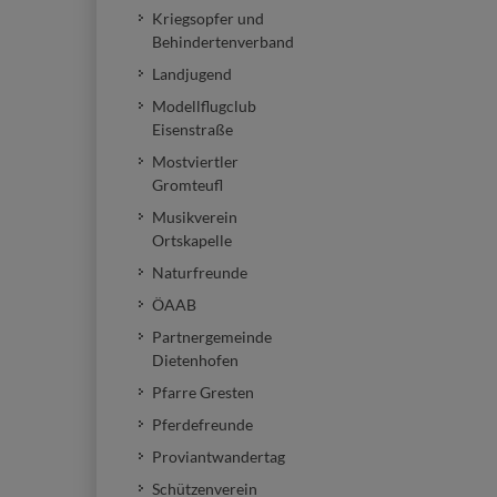
Kriegsopfer und
Behindertenverband
Landjugend
Modellflugclub
Eisenstraße
Mostviertler
Gromteufl
Musikverein
Ortskapelle
Naturfreunde
ÖAAB
Partnergemeinde
Dietenhofen
Pfarre Gresten
Pferdefreunde
Proviantwandertag
Schützenverein