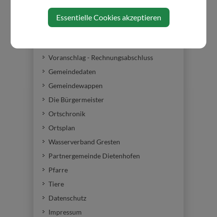
Musikschule
Essentielle Cookies akzeptieren
Volkshochschulen
Bildungs- und Heimatwerk
Voranschlag - Rechnungsabschluss
Gemeindedaten
Gemeindewappen
Die Bürgermeister
Ortschronik
Ortsplan
Wasserverband Gresten
Partnergemeinde Dietenhofen
Pfarre
Tiere
Datenschutz
Impressum