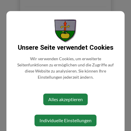
GEMEINDE
Gemeinderat
Unsere Seite verwendet Cookies
Gemeindeeinrichtungen
Verwaltung
Wir verwenden Cookies, um erweiterte
Kindergarten
Seitenfunktionen zu ermöglichen und die Zugriffe auf
diese Website zu analysieren. Sie können Ihre
Bauhof
Einstellungen jederzeit ändern.
Arzthaus
Feuerwehr
Polizei
Alles akzeptieren
Bildung
Volksschule
Individuelle Einstellungen
Neue Mittelschule
Polytechnische Schule