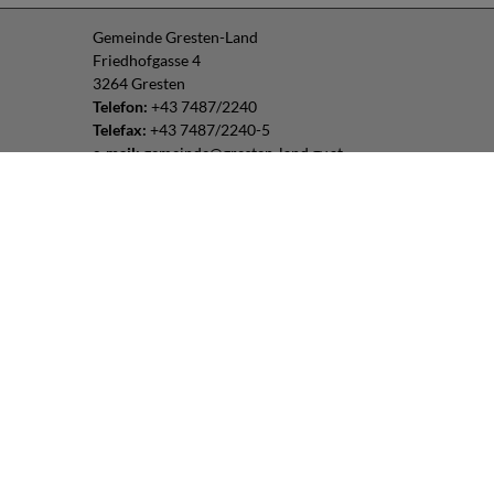
Gemeinde Gresten-Land
Friedhofgasse 4
3264 Gresten
Telefon:
+43 7487/2240
Telefax:
+43 7487/2240-5
e-mail:
gemeinde@gresten-land.gv.at
Parteienverkehr:
Montag – Freitag: 8:00 – 12:00 Uhr
Freitag: 13:00 – 16:00 Uhr
oder nach Vereinbarung
Impressum
|
Datenschutz
Routenplaner:
Folgen Sie uns:
© 2026 Gresten-Land |
CMS