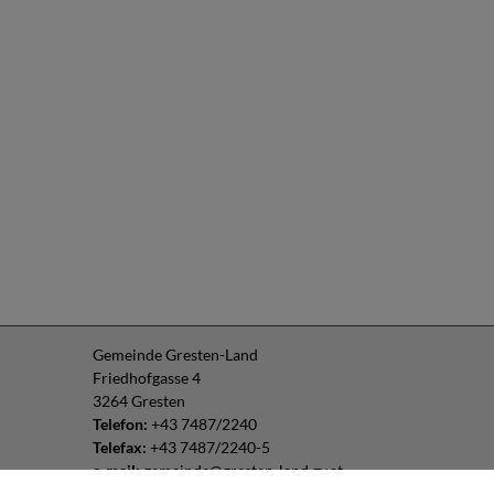
Gemeinde Gresten-Land
Friedhofgasse 4
3264 Gresten
Telefon:
+43 7487/2240
Telefax:
+43 7487/2240-5
e-mail:
gemeinde@gresten-land.gv.at
Parteienverkehr: