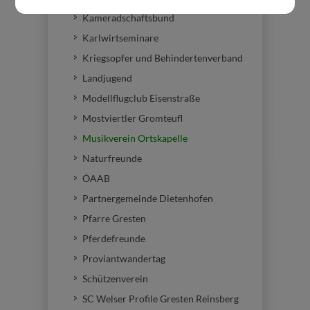
Kameradschaftsbund
Karlwirtseminare
Kriegsopfer und Behindertenverband
Landjugend
Modellflugclub Eisenstraße
Mostviertler Gromteufl
Musikverein Ortskapelle
Naturfreunde
ÖAAB
Partnergemeinde Dietenhofen
Pfarre Gresten
Pferdefreunde
Proviantwandertag
Schützenverein
SC Welser Profile Gresten Reinsberg