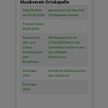
Musikverein Ortskapelle
Titel
Beschreibung
Gleichenfeier
gemeinsam mit dem MV
am 25.06.2026
Ortskapelle Gresten
Fronleichnam
04.06.2026
Spatenstich
Mit Spatenstich am
Um- und
27.02.2026 fiel in der
Zubau
Gemeinde Gresten-Land
Kindergarten
der offizielle
und
Startschuss...
Musikheim
Ehrungen
Herzliche Glückwünsche
2025
den Jubilaren!
Ehrungen
2024