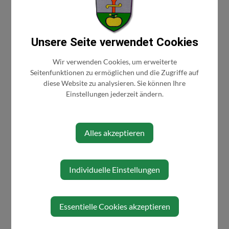
Familienforschung
Bauernbund
Blasorchester
Unsere Seite verwendet Cookies
Eisstockschützen
Wir verwenden Cookies, um erweiterte
Erlauftaler Hodalumpn
Seitenfunktionen zu ermöglichen und die Zugriffe auf
Ferienspiel 2020
diese Website zu analysieren. Sie können Ihre
Einstellungen jederzeit ändern.
Ferienspiel 2021
Feuerwehr
Gemeinde
Alles akzeptieren
Gesunde Gemeinde
GWG Grestner
Wirtschaftsgemeinschaft
Individuelle Einstellungen
Heimatverein
Hegering
Essentielle Cookies akzeptieren
Imkerverein
JVP und ÖVP