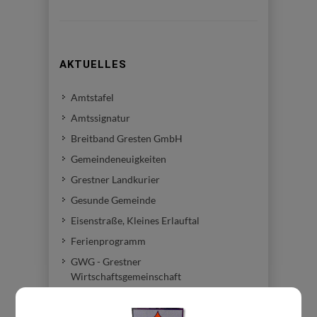
AKTUELLES
Amtstafel
Amtssignatur
Breitband Gresten GmbH
Gemeindeneuigkeiten
Grestner Landkurier
Gesunde Gemeinde
Eisenstraße, Kleines Erlauftal
Ferienprogramm
GWG - Grestner
Wirtschaftsgemeinschaft
Bildergalerie
Arbeitsgemeinschaft für