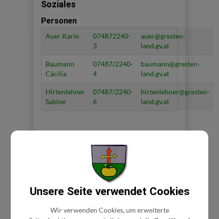
Soziales
Personen
Auer Karin
074872240-
auer@gresten-
3
land.gv.at
Baumann
07487/2240-
baumann@gresten-
Cäcilia
4
land.gv.at
Hirtenlehner
07487/2240-
hirtenlehner@gresten-
Sabine
6
land.gv.at
⇐ zurück
Unsere Seite verwendet Cookies
Wir verwenden Cookies, um erweiterte