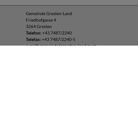
Gemeinde Gresten-Land
Friedhofgasse 4
3264 Gresten
Telefon:
+43 7487/2240
Telefax:
+43 7487/2240-5
e-mail:
gemeinde@gresten-land.gv.at
Parteienverkehr:
Montag – Freitag: 8:00 – 12:00 Uhr
Freitag: 13:00 – 16:00 Uhr
oder nach Vereinbarung
Impressum
|
Datenschutz
Routenplaner:
Folgen Sie uns:
© 2026 Gresten-Land |
CMS