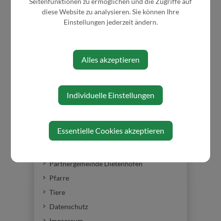
Seitenfunktionen zu ermöglichen und die Zugriffe auf
GEMEINDE
diese Website zu analysieren. Sie können Ihre
Einstellungen jederzeit ändern.
Gemeinderat
Gemeindeeinrichtungen
Alles akzeptieren
Voranschlag - Rechnungsabschluss
Gemeindedaten
Gemeindewappen
Individuelle Einstellungen
Die Bürgermeister
Ortschronik
Essentielle Cookies akzeptieren
Ortsplan
Wasserverband Gresten
Partnergemeinde Dietenhofen
Pfarre
Tiere
Datenschutz
Impressum