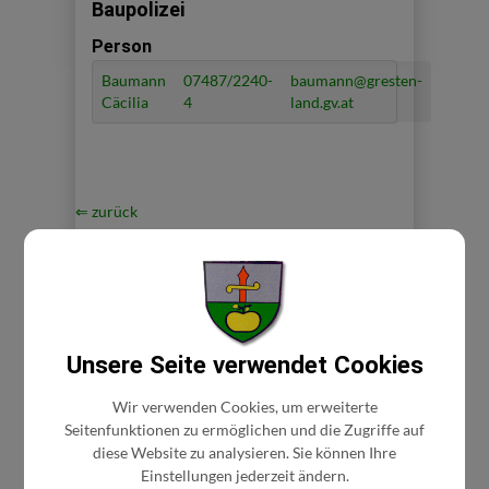
Baupolizei
Person
Baumann
07487/2240-
baumann@gresten-
Cäcilia
4
land.gv.at
⇐ zurück
Unsere Seite verwendet Cookies
GEMEINDE
Wir verwenden Cookies, um erweiterte
Seitenfunktionen zu ermöglichen und die Zugriffe auf
Gemeinderat
diese Website zu analysieren. Sie können Ihre
Gemeindeeinrichtungen
Einstellungen jederzeit ändern.