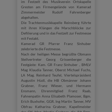
im Festzelt des Musikverein Ortskapelle
Gresten am Firmengelände von Kamerad
Zimmermeister Rudolf Fahrenberger
abgehalten.
Die Trachtenmusikkapelle Reinsberg führte
mit ihren Klängen die Marschblöcke zur
Defilierung und in das Festzelt zur Festmesse
mit Festakt.
Kamerad GR Pfarrer Franz Sinhuber
zelebrierte die Festmesse.
Nach der heiligen Messe begrüßte Obmann
Stellvertreter Georg Grissenberger die
Festgäste: Kam. GR Franz Sinhuber , BMLV
Mag Klaudia Tanner, Oberst Michael Fuchs,
LA Mag. Reinhard Teufel, Viertelspräsident
Augustin Hüdl, die HB Obmänner Johann
Grabner, Franz Wieser, und Hermann
Ensmann, Ehrenmitglied Franz Raab,
Fahnenpatin Anna Elisabeth Plamoser, Bgm.
Erich Buxhofer, GGR. Ing Martin Tanner, MV
Obfrau Katharina Grabner, Kapellmeister
der OK Mag. Martin Grabner, die Alt Bgm.