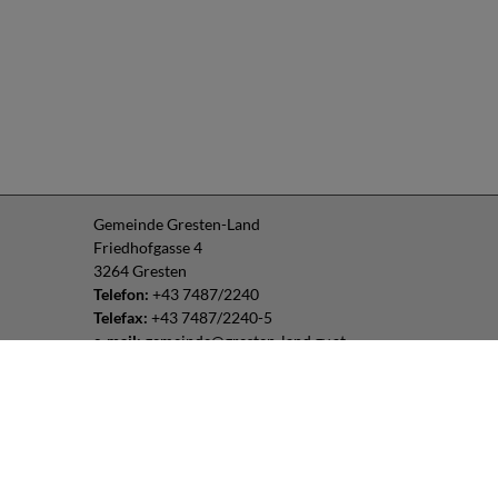
Gemeinde Gresten-Land
Friedhofgasse 4
3264 Gresten
Telefon:
+43 7487/2240
Telefax:
+43 7487/2240-5
e-mail:
gemeinde@gresten-land.gv.at
Parteienverkehr:
Montag – Freitag: 8:00 – 12:00 Uhr
Freitag: 13:00 – 16:00 Uhr
oder nach Vereinbarung
Impressum
|
Datenschutz