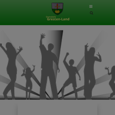
Site
search
toggle