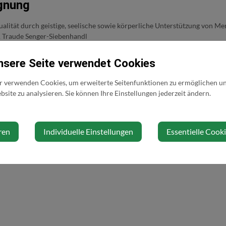
gnung
alität durch geistige, seelische sowie körperliche Unterstützung von M
& Traude Senger-Siebenhandl
nsere Seite verwendet Cookies
ZVR: 1535499
r verwenden Cookies, um erweiterte Seitenfunktionen zu ermöglichen und
site zu analysieren. Sie können Ihre Einstellungen jederzeit ändern.
g@aon.at
Standort
erbegegnung.at
Unteramt 171
ren
Individuelle Einstellungen
Essentielle Cook
3264 Gresten