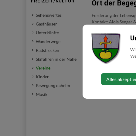
FREIZEIT/KULTUR
Ort der Bege
Sehenswertes
Förderung der Lebensqu
Kontakt: Alois Senger 
Gasthäuser
Unterkünfte
U
Kontakt
Wanderwege
Wi
Radstrecken
07487/7621
Web
Skifahren in der Nähe
ortderbegegnun
http://www.ortd
Vereine
Kinder
Alles akzeptie
Bewegung daheim
Musik