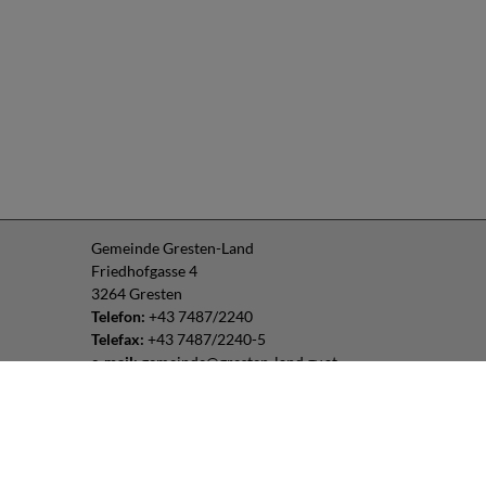
Gemeinde Gresten-Land
Friedhofgasse 4
3264 Gresten
Telefon:
+43 7487/2240
Telefax:
+43 7487/2240-5
e-mail:
gemeinde@gresten-land.gv.at
Parteienverkehr:
Montag – Freitag: 8:00 – 12:00 Uhr
Freitag: 13:00 – 16:00 Uhr
oder nach Vereinbarung