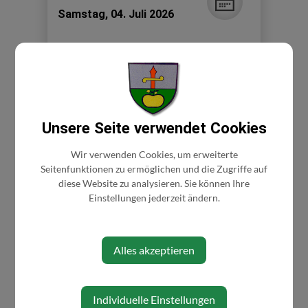
Samstag, 04. Juli 2026
NUR BEI BADEBETRIEB
Trainerin: Birgit Wurzer 0676/370 72 58
Ort: Freibad Gresten
Unsere Seite verwendet Cookies
Wir verwenden Cookies, um erweiterte
Freiwillige Spende!
Seitenfunktionen zu ermöglichen und die Zugriffe auf
diese Website zu analysieren. Sie können Ihre
Einstellungen jederzeit ändern.
Alles akzeptieren
Veranstaltungsort
Freibad Gresten
Individuelle Einstellungen