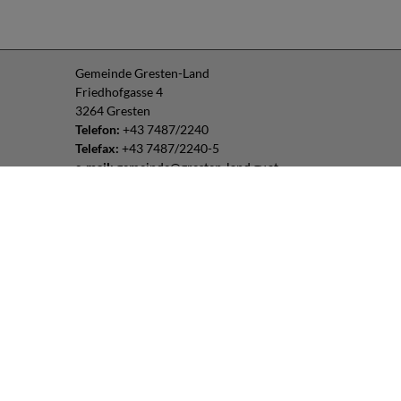
Gemeinde Gresten-Land
Friedhofgasse 4
3264 Gresten
Telefon:
+43 7487/2240
Telefax:
+43 7487/2240-5
e-mail:
gemeinde@gresten-land.gv.at
Parteienverkehr:
Montag – Freitag: 8:00 – 12:00 Uhr
Freitag: 13:00 – 16:00 Uhr
oder nach Vereinbarung
Impressum
|
Datenschutz
Routenplaner:
Folgen Sie uns: