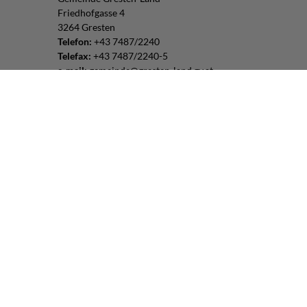
Friedhofgasse 4
3264 Gresten
Telefon:
+43 7487/2240
Telefax:
+43 7487/2240-5
e-mail:
gemeinde@gresten-land.gv.at
Parteienverkehr:
Montag – Freitag: 8:00 – 12:00 Uhr
Freitag: 13:00 – 16:00 Uhr
oder nach Vereinbarung
Impressum
|
Datenschutz
Routenplaner:
Folgen Sie uns:
© 2026 Gresten-Land |
CMS
gemeindeserver.net
|
i-gap Schwingenschlögl &
Welser OG