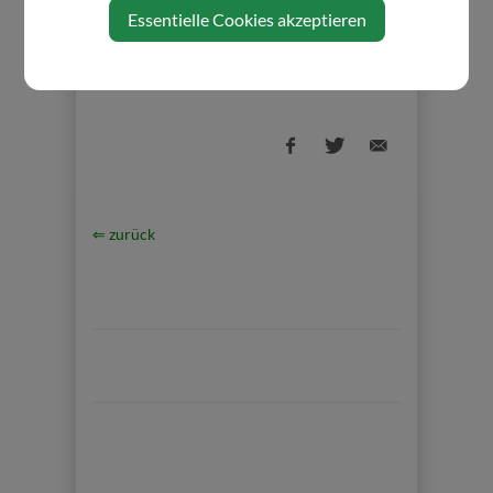
Essentielle Cookies akzeptieren
https://gresten.naturfreunde.at/events
⇐ zurück