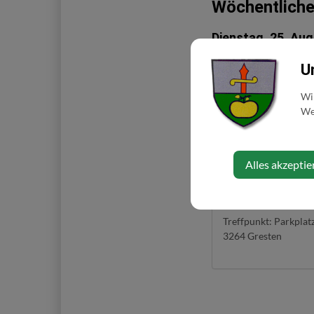
Wöchentliche
Dienstag, 25. Aug
U
Das Angebot richtet si
1,5 – 2 Std., bei denen
Wi
Startpunkt ankommen. A
Web
Tempo je nach Kommuni
der/die Letzte wieder L
Scharner Mobil: +43 6
Alles akzeptie
Veranstaltungso
Treffpunkt: Parkplat
3264 Gresten