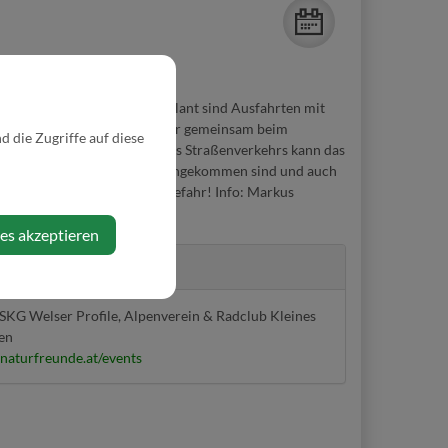
ravelbike Fahrer/innen. Geplant sind Ausfahrten mit
rd so gewählt, dass alle wieder gemeinsam beim
 die Zugriffe auf diese
e zusammenbleibt, abseits des Straßenverkehrs kann das
ben werden, wenn alle oben angekommen sind und auch
traße, Teilnahme auf eigene Gefahr! Info: Markus
@welser.com
ies akzeptieren
r
SKG Welser Profile, Alpenverein & Radclub Kleines
ten
.naturfreunde.at/events