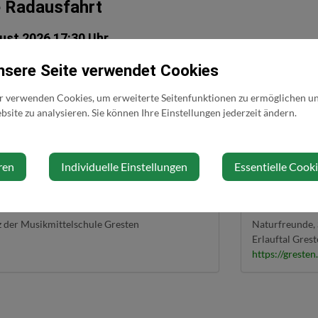
 Radausfahrt
ust 2026 17:30 Uhr
nsere Seite verwendet Cookies
ch aus Sicherheitsgründen beim Fahren in der Gruppe nur an Rennrad & G
 die gemeinsame sportliche Aktivität im Vordergrund steht. Das Tempo wi
r verwenden Cookies, um erweiterte Seitenfunktionen zu ermöglichen und
uf der Straße fahren wir gleichmäßig und kontrolliert, damit die Grupp
site zu analysieren. Sie können Ihre Einstellungen jederzeit ändern.
kation in der Gruppe variieren. Am Berg darf gerne auch mal Gas gege
uft hat, geht es gemeinsam weiter. Hinweis: Ausfahrt nur bei trockener S
64 80410 4138 Privat & WhatsApp: +43 670 2020725 Mail: M.Scharner
ren
Individuelle Einstellungen
Essentielle Cook
rt
Veranstalte
z der Musikmittelschule Gresten
Naturfreunde, 
Erlauftal Gres
https://gresten