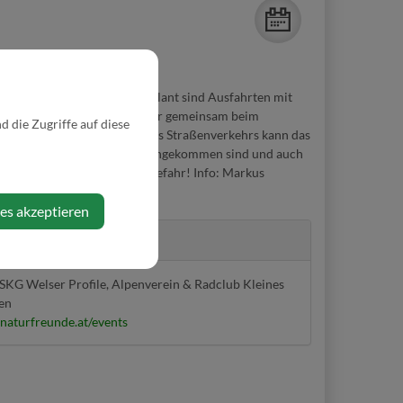
ravelbike Fahrer/innen. Geplant sind Ausfahrten mit
rd so gewählt, dass alle wieder gemeinsam beim
 die Zugriffe auf diese
e zusammenbleibt, abseits des Straßenverkehrs kann das
ben werden, wenn alle oben angekommen sind und auch
traße, Teilnahme auf eigene Gefahr! Info: Markus
@welser.com
ies akzeptieren
r
SKG Welser Profile, Alpenverein & Radclub Kleines
ten
.naturfreunde.at/events