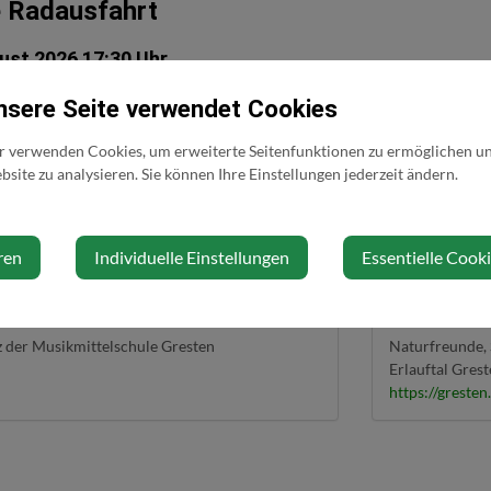
 Radausfahrt
ust 2026 17:30 Uhr
nsere Seite verwendet Cookies
ch aus Sicherheitsgründen beim Fahren in der Gruppe nur an Rennrad & G
 die gemeinsame sportliche Aktivität im Vordergrund steht. Das Tempo wi
r verwenden Cookies, um erweiterte Seitenfunktionen zu ermöglichen und
uf der Straße fahren wir gleichmäßig und kontrolliert, damit die Grupp
site zu analysieren. Sie können Ihre Einstellungen jederzeit ändern.
kation in der Gruppe variieren. Am Berg darf gerne auch mal Gas gege
uft hat, geht es gemeinsam weiter. Hinweis: Ausfahrt nur bei trockener S
64 80410 4138 Privat & WhatsApp: +43 670 2020725 Mail: M.Scharner
ren
Individuelle Einstellungen
Essentielle Cook
rt
Veranstalte
z der Musikmittelschule Gresten
Naturfreunde, 
Erlauftal Gres
https://gresten