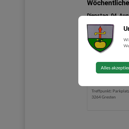
Wöchentliche
Dienstag, 04. Aug
U
Das Angebot richtet si
1,5 – 2 Std., bei denen
Wi
Startpunkt ankommen. A
Web
Tempo je nach Kommuni
der/die Letzte wieder L
Scharner Mobil: +43 6
Alles akzeptie
Veranstaltungso
Treffpunkt: Parkplat
3264 Gresten