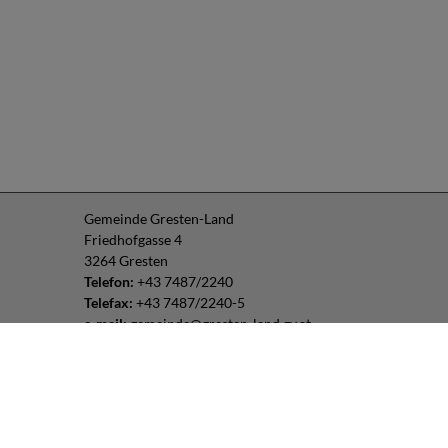
Gemeinde Gresten-Land
Friedhofgasse 4
3264 Gresten
Telefon:
+43 7487/2240
Telefax:
+43 7487/2240-5
e-mail:
gemeinde@gresten-land.gv.at
Parteienverkehr:
Montag – Freitag: 8:00 – 12:00 Uhr
Freitag: 13:00 – 16:00 Uhr
oder nach Vereinbarung