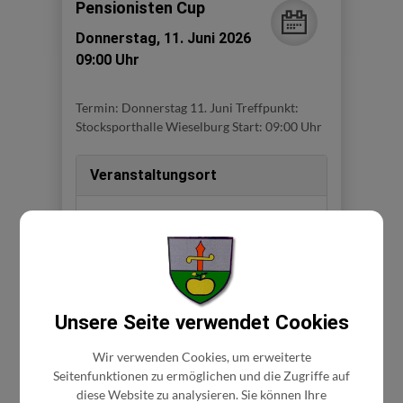
Pensionisten Cup
Donnerstag, 11. Juni 2026
09:00 Uhr
Termin: Donnerstag 11. Juni Treffpunkt:
Stocksporthalle Wieselburg Start: 09:00 Uhr
Veranstaltungsort
Wieselburg - Stocksporthalle
Stadionstraße 8
3250 Wieselburg
Auf Google Maps anzeigen
Unsere Seite verwendet Cookies
Veranstalter
Wir verwenden Cookies, um erweiterte
Seitenfunktionen zu ermöglichen und die Zugriffe auf
diese Website zu analysieren. Sie können Ihre
PV. OG. Wieselburg