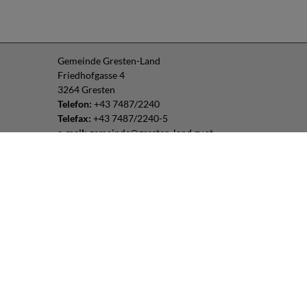
Gemeinde Gresten-Land
Friedhofgasse 4
3264 Gresten
Telefon:
+43 7487/2240
Telefax:
+43 7487/2240-5
e-mail:
gemeinde@gresten-land.gv.at
Parteienverkehr:
Montag – Freitag: 8:00 – 12:00 Uhr
Freitag: 13:00 – 16:00 Uhr
oder nach Vereinbarung
Impressum
|
Datenschutz
Routenplaner:
Folgen Sie uns: