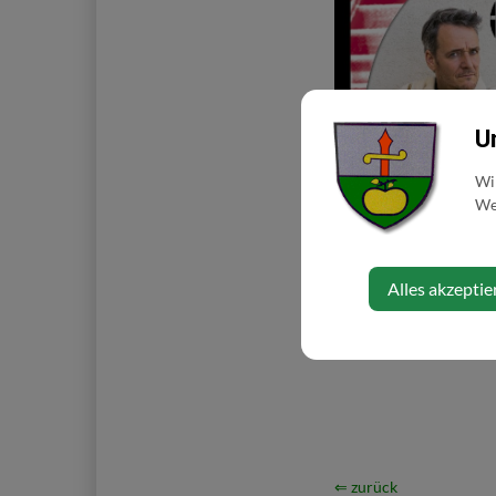
U
Wi
Web
Alles akzeptie
⇐ zurück