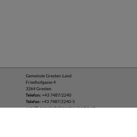
Gemeinde Gresten-Land
Friedhofgasse 4
3264 Gresten
Telefon:
+43 7487/2240
Telefax:
+43 7487/2240-5
e-mail:
gemeinde@gresten-land.gv.at
Parteienverkehr:
Montag – Freitag: 8:00 – 12:00 Uhr
Freitag: 13:00 – 16:00 Uhr
oder nach Vereinbarung