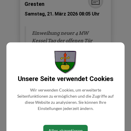
Gresten
Samstag, 21. März 2026 08:05 Uhr
Einweihung neuer 4 MW
Kessel Tag der offenen Tür
Veranstaltungsort
Betriebsgelände der FWG-Fernwärme
Unsere Seite verwendet Cookies
Gresten
Suttengrestenstraße 2
Wir verwenden Cookies, um erweiterte
3264 Gresten
Seitenfunktionen zu ermöglichen und die Zugriffe auf
diese Website zu analysieren. Sie können Ihre
Auf Google Maps anzeigen
Einstellungen jederzeit ändern.
Diese Veranstaltung ist für Kinder
Alles akzeptieren