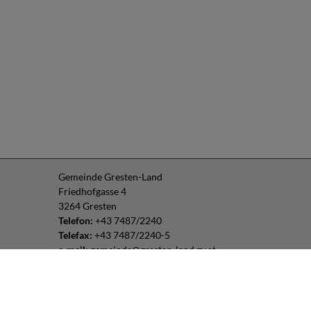
Gemeinde Gresten-Land
Friedhofgasse 4
3264 Gresten
Telefon:
+43 7487/2240
Telefax:
+43 7487/2240-5
e-mail:
gemeinde@gresten-land.gv.at
Parteienverkehr:
Montag – Freitag: 8:00 – 12:00 Uhr
Freitag: 13:00 – 16:00 Uhr
oder nach Vereinbarung