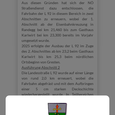
Aus diesen Gründen hat sich der NÖ
Straßendienst dazu entschlossen, die
Fahrbahn der L 92 in diesem Bereich in zwei
Abschnitten zu erneuern, wobei der 1.
Abschnitt ab der Eisenbahnkreuzung in
Randegg bei km 21,460 bis zum Gasthaus
Karlwirt bei km 23,300 bereits im Vorjahr
umgesetzt wurde.
2025 erfolgte der Ausbau der L 92 im Zuge
des 2. Abschnittes ab km 23,2 beim Gasthaus
Karlwirt bis km 25,3 beim nördlichen
Ortsbeginn von Gresten.
Ausführung Abschnitt 2
Die Landesstraße L 92 wurde auf einer Länge
von rund 2,0 km erneuert, wobei die
Fahrbahn abgefräst und mit dem Aufbringen
einer 5 cm starken Deckschichte
wiederhergestellt wurde. In Teilbereichen
mit Netzrissen und Schadstellen wurde auch
die obere Lage der bituminösen Tragschicht
neu hergestellt bzw. verstärkt. Für die