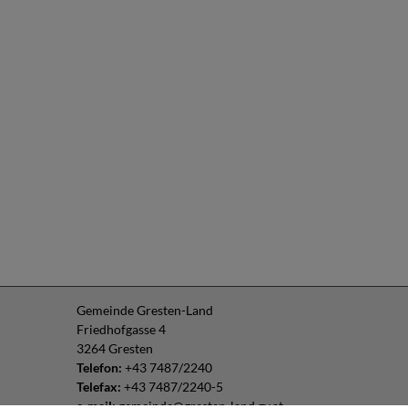
Gemeinde Gresten-Land
Friedhofgasse 4
3264 Gresten
Telefon:
+43 7487/2240
Telefax:
+43 7487/2240-5
e-mail:
gemeinde@gresten-land.gv.at