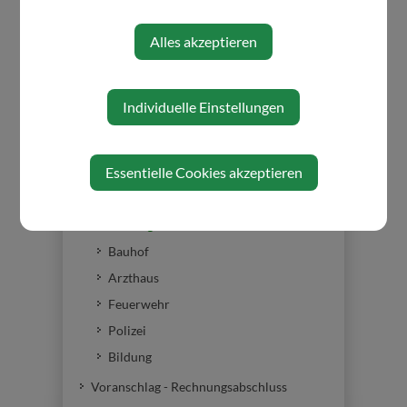
Alles akzeptieren
Individuelle Einstellungen
GEMEINDE
Gemeinderat
Essentielle Cookies akzeptieren
Gemeindeeinrichtungen
Verwaltung
Kindergarten
Bauhof
Arzthaus
Feuerwehr
Polizei
Bildung
Voranschlag - Rechnungsabschluss