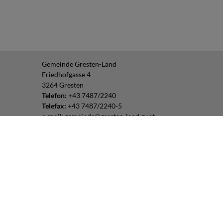
Gemeinde Gresten-Land
Friedhofgasse 4
3264 Gresten
Telefon:
+43 7487/2240
Telefax:
+43 7487/2240-5
e-mail:
gemeinde@gresten-land.gv.at
Parteienverkehr:
Montag – Freitag: 8:00 – 12:00 Uhr
Freitag: 13:00 – 16:00 Uhr
oder nach Vereinbarung
Impressum
|
Datenschutz
Routenplaner: