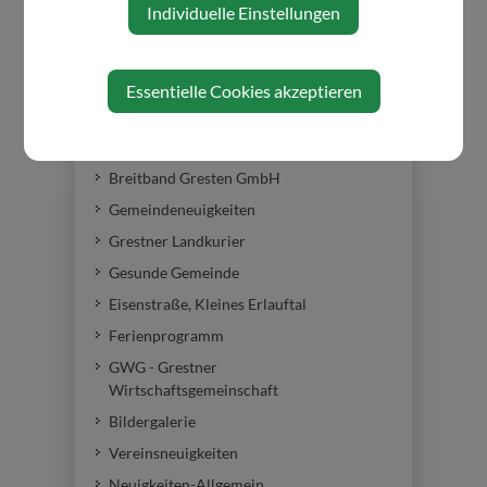
Individuelle Einstellungen
AKTUELLES
Essentielle Cookies akzeptieren
Amtstafel
Amtssignatur
Breitband Gresten GmbH
Gemeindeneuigkeiten
Grestner Landkurier
Gesunde Gemeinde
Eisenstraße, Kleines Erlauftal
Ferienprogramm
GWG - Grestner
Wirtschaftsgemeinschaft
Bildergalerie
Vereinsneuigkeiten
Neuigkeiten-Allgemein