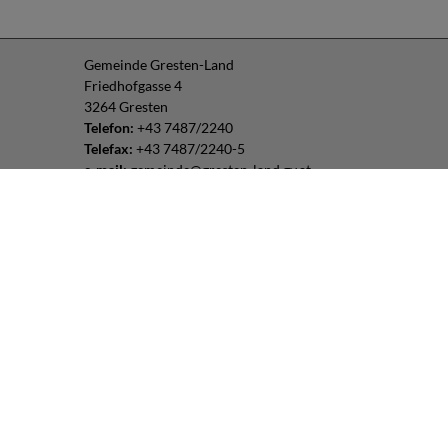
Gemeinde Gresten-Land
Friedhofgasse 4
3264 Gresten
Telefon:
+43 7487/2240
Telefax:
+43 7487/2240-5
e-mail:
gemeinde@gresten-land.gv.at
Parteienverkehr:
Montag – Freitag: 8:00 – 12:00 Uhr
Freitag: 13:00 – 16:00 Uhr
oder nach Vereinbarung
Impressum
|
Datenschutz
Routenplaner:
Folgen Sie uns: