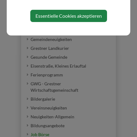
Amtstafel
Essentielle Cookies akzeptieren
Amtssignatur
Breitband Gresten GmbH
Gemeindeneuigkeiten
Grestner Landkurier
Gesunde Gemeinde
Eisenstraße, Kleines Erlauftal
Ferienprogramm
GWG - Grestner
Wirtschaftsgemeinschaft
Bildergalerie
Vereinsneuigkeiten
Neuigkeiten-Allgemein
Bildungsangebote
Job Börse