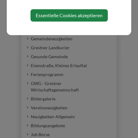
Amtstafel
Essentielle Cookies akzeptieren
Amtssignatur
Breitband Gresten GmbH
Gemeindeneuigkeiten
Grestner Landkurier
Gesunde Gemeinde
Eisenstraße, Kleines Erlauftal
Ferienprogramm
GWG - Grestner
Wirtschaftsgemeinschaft
Bildergalerie
Vereinsneuigkeiten
Neuigkeiten-Allgemein
Bildungsangebote
Job Börse