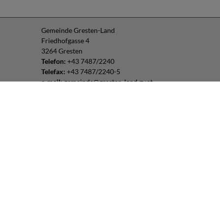
Gemeinde Gresten-Land
Friedhofgasse 4
3264 Gresten
Telefon:
+43 7487/2240
Telefax:
+43 7487/2240-5
e-mail:
gemeinde@gresten-land.gv.at
Parteienverkehr:
Montag – Freitag: 8:00 – 12:00 Uhr
Freitag: 13:00 – 16:00 Uhr
oder nach Vereinbarung
Impressum
|
Datenschutz
Routenplaner:
Folgen Sie uns: