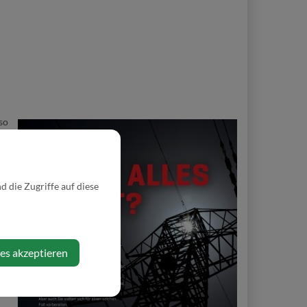
so
en
e,
 die Zugriffe auf diese
ies akzeptieren
er