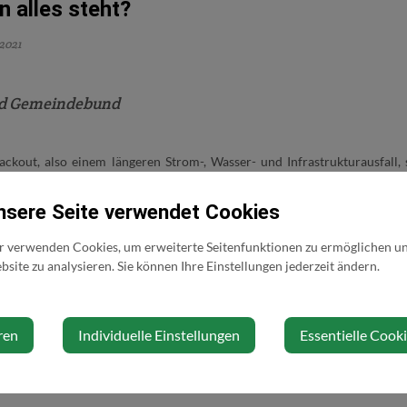
 alles steht?
2021
nd Gemeindebund
kout, also einem längeren Strom-, Wasser- und Infrastrukturausfall, 
ße Herausforderung für uns alle!
nsere Seite verwendet Cookies
ch bestmöglich darauf vor, um auch unter diesen schwierigen Bedingung
hin erfüllen und die Einsatzorganisationen, auch in Ihrer Gemeind
r verwenden Cookies, um erweiterte Seitenfunktionen zu ermöglichen und
.
site zu analysieren. Sie können Ihre Einstellungen jederzeit ändern.
ch für einen solchen Fall vorbereiten.
ren
Individuelle Einstellungen
Essentielle Cook
r, wie Sie selbst versorgen bzw. sich vorbereiten können finden Sie unt