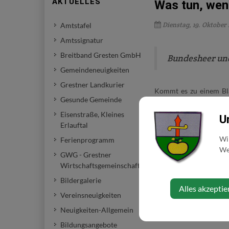
AKTUELLES
Was tun, wenn
Dienstag, 19. Oktober 
Amtstafel
Amtssignatur
Breitband Gresten GmbH
Bundesheer u
Gemeindeneuigkeiten
Grestner Landkurier
Kommt es zu einem Blac
Gesunde Gemeinde
bedeutet dies eine gro
Eisenstraße, Kleines
U
Erlauftal
Unser Heer bereitet si
seine Aufgaben weiter
Wi
Ferienprogramm
unterstützen zu können
Web
GWG - Grestner
Wirtschaftsgemeinschaft
Aber auch Sie sollten si
Bildergalerie
Alles akzeptie
Vereinsneuigkeiten
Infos und Tipps darübe
Neuigkeiten-Allgemein
bundesheer.at/blackout
Bildungsangebote