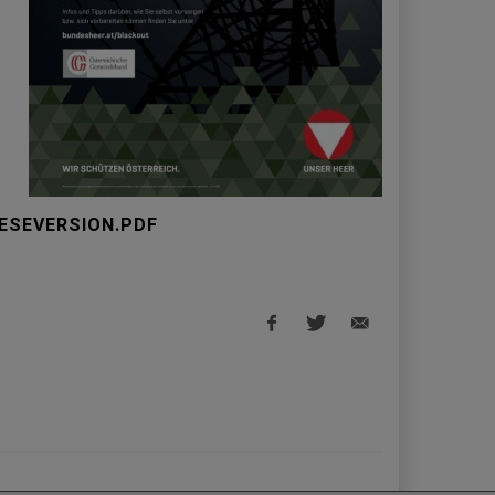
ESEVERSION.PDF
Facebook
Twitter
E-
share
share
Mail
share