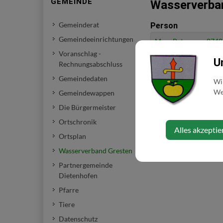
GEMEINDE
Wasserverba
Gemeinderat
Person
Gemeindeeinrichtungen
Mayr Petra
0748
Voranschlag -
U
Rechnungsabschluss
Gemeindedaten
Wi
Web
Gemeindewappen
Die Bürgermeister
Ortschronik
Alles akzeptie
Ortsplan
Wasserverband Gresten
Partnergemeinde
Dietenhofen
Pfarre
Tiere
Datenschutz