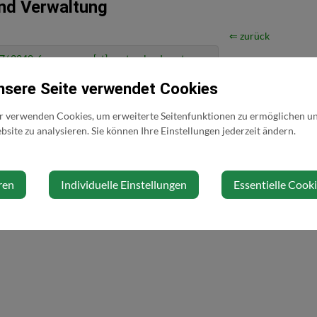
nd Verwaltung
⇐ zurück
7/ 2240-6
mayr[at]gresten-land.gv.at
nsere Seite verwendet Cookies
r verwenden Cookies, um erweiterte Seitenfunktionen zu ermöglichen und
site zu analysieren. Sie können Ihre Einstellungen jederzeit ändern.
ren
Individuelle Einstellungen
Essentielle Cook